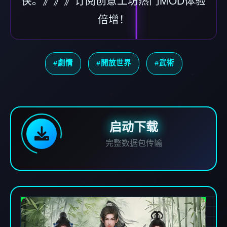
侠。》》》订阅创意工坊热门MOD体验
倍增！
#劇情
#開放世界
#武術
启动下载
完整数据包传输