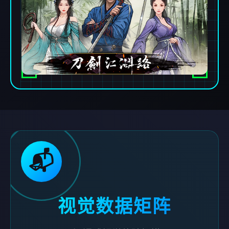
📬
视觉数据矩阵