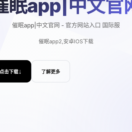
催眠app|中文官
催眠app|中文官网 - 官方网站入口 国际服
催眠app2,安卓IOS下载
↓
点击下载
了解更多