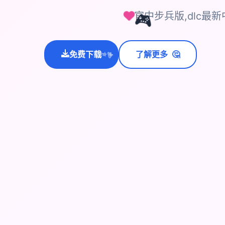
官中步兵版,dlc最
🎮
🤔
免费下载
了解更多
💫
✨
⭐