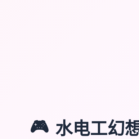
🎮
水电工幻