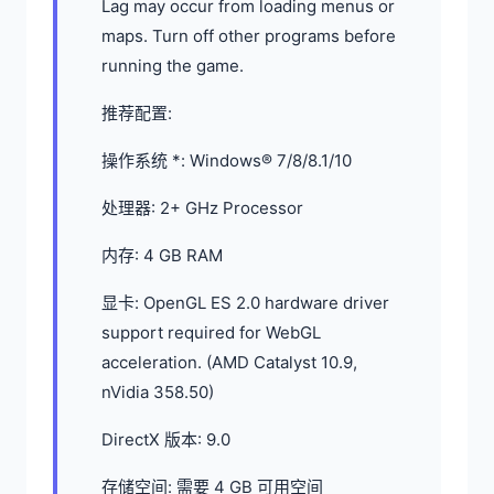
Lag may occur from loading menus or
maps. Turn off other programs before
running the game.
推荐配置:
操作系统 *: Windows® 7/8/8.1/10
处理器: 2+ GHz Processor
内存: 4 GB RAM
显卡: OpenGL ES 2.0 hardware driver
support required for WebGL
acceleration. (AMD Catalyst 10.9,
nVidia 358.50)
DirectX 版本: 9.0
存储空间: 需要 4 GB 可用空间