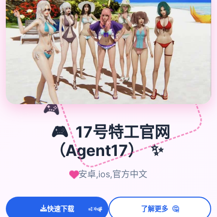
🎮
🎮
17号特工官网
（Agent17）
✨
安卓,ios,官方中文
🤔
💫
快速下载
了解更多
✨
⭐