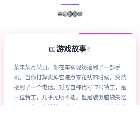
🔵
🟡
🔴
🟢
🟣
📖
游戏故事
✨
某年某月某日，你在车祸现场捡到了一部手
机。当你打算卖掉它赚点零花钱的时候，突然
接到了一个电话。对方自称代号17号特工，是
一位特工，几乎无所不能。但是貌似脑袋失忆
了，把你认作她的顶头上司。那么你会让他做
些什么呢，教训欺负你的小太妹？调查你女神
的隐私？或者别的什么？