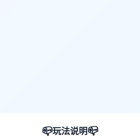
📪
📪
玩法说明