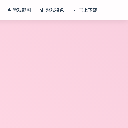
🔔 游戏截图
📇 游戏特色
🧷 马上下载