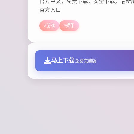
官方中文，免费下载，安全下载，最新
官方入口
#游戏
#娱乐
马上下载
免费完整版