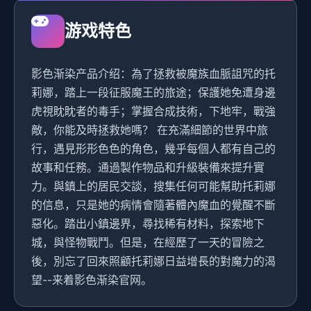
游戏特色
影色渐染产品介绍：為了拯救被魔族血脈詛咒的托
莉娜，踏上一段征服魔王的旅途；保護她免遭身邊
虎視眈眈者的毒手；掌握合成技術，下地牢，戰強
敵，你能及時拯救她嗎？ 在充滿細節的世界中旅
行，遇見形形色色的角色，幾乎每個人都有自己的
故事和任務。通過製作物品和升級裝備來提升實
力。與鎮上的居民交談，搜集任何可能幫助托莉娜
的信息，只是她的病情會隨著體內魔血的覺醒不斷
惡化。踏出小鎮邊界，尋找稀有材料，探索地下
城，與怪物戰鬥。但是，在經歷了一天的冒險之
後，別忘了回來照顧托莉娜日益增長的對魔力的渴
望--来着影色渐染官网。