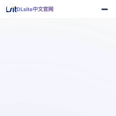
DLsite中文官网