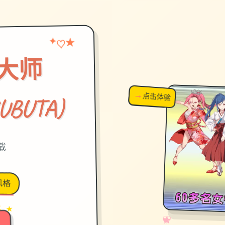
★
♡
✦
大师
→
↗
点击体验
超棒！
UBUTA)
载
风格
→
✦ ★
✧
♡
★
♥