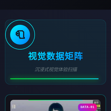
🧻
视觉数据矩阵
沉浸式视觉体验扫描
DATA-01