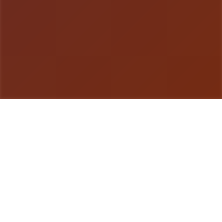
游戏详情
玩法说明
因为父母工作繁忙，所以只能暂住堂姐家的主人公。