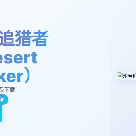
追猎者
sert
lker）
费下载
演