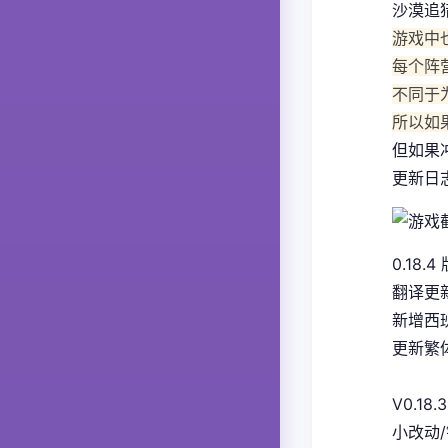
沙漠追
游戏中
每个阵
不同于
所以如
但如果
更新日
0.18.4
翻译更
新增西
更新繁体
V0.18.3
小改动