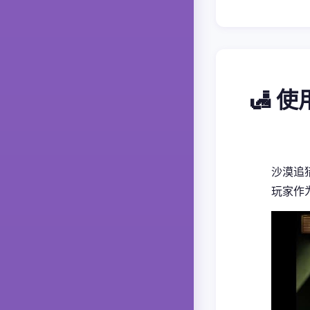
🛃 
沙漠追
玩家作