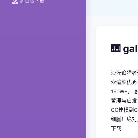
润色版下载
🎹 g
沙漠追猎者
众渲染优秀
160W+
哲理与启发
CG建模到
细腻！绝对
下载