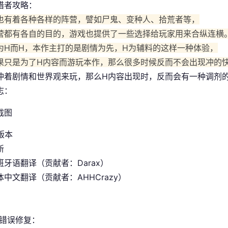
猎者攻略：
也有着各种各样的阵营，譬如尸鬼、变种人、拾荒者等，
营都有各自的目的，游戏也提供了一些选择给玩家用来合纵连横
为H而H，本作主打的是剧情为先，H为辅料的这样一种体验，
果只是为了H内容而游玩本作，那么很多时候反而不会出现冲的
冲着剧情和世界观来玩，那么H内容出现时，反而会有一种调剂
志：
 版本
新
班牙语翻译（贡献者：Darax）
中文翻译（贡献者：AHHCrazy）
/错误修复：