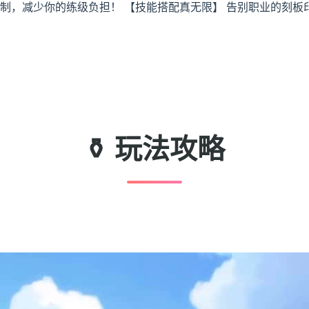
限制，减少你的练级负担！ 【技能搭配真无限】 告别职业的刻
⚱️ 玩法攻略