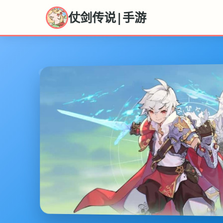
仗剑传说|手游