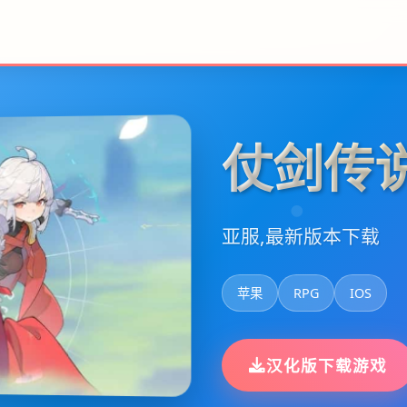
仗剑传
亚服,最新版本下载
苹果
RPG
IOS
汉化版下载游戏