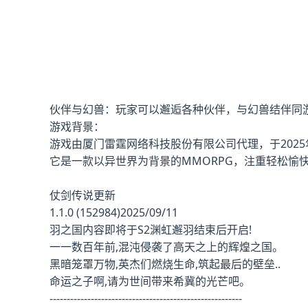
伙伴与幻兽：玩家可以邂逅各种伙伴，与幻兽结伴同
游戏背景：
游戏由厦门雷霆网络科技股份有限公司代理，于2025年5月
它是一款以异世界为背景的MMORPG，注重轻松愉
仗剑传说更新
1.1.0 (152984)2025/09/11
羽之国内容即将于S2渊虹邂羽结束后开启!
一一数百年前,混沌侵袭了高天之上的辉煌之国。
黑暗笼罩万物,英杰们燃烧生命,筑起最后的壁垒..
命运之子啊,请为世间带来希冀的光芒吧。
--------------------------------------------------------