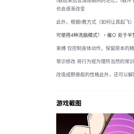
t教结束后会清除期间的记忆，t教
也会逐渐改变
此外，根据t教方式（如何让其起飞
可使用4种洗脑模式！・催○ 处于
束缚 仅控制身体动作，保留原本的
常识修改 将行为视为理所当然的常
改造成野兽般的性格此外，还可以解
游戏截图