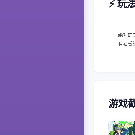
⚡ 玩
绝对的
有老板
游戏