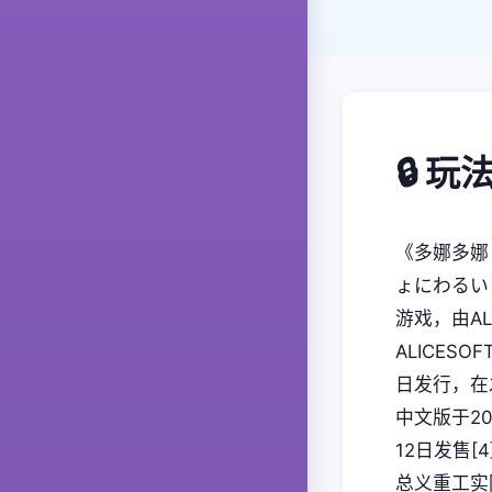
🔒 
《多娜多娜
ょにわるい
游戏，由AL
ALICES
日发行，在
中文版于20
12日发售
总义重工实