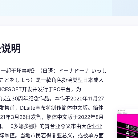
玩法说明
 一起干坏事吧》（日语：ドーナドーナ いっし
ことをしよう）是一款角色扮演类型日本成人
ICESOFT开发并发行于PC平台，为
OFT成立30周年纪念作品。本作于2020年11月27
发售前，DLsite宣布将制作简体中文版。简体
21年3月26日发售，繁体中文版于2022年8月
[4]。 《多娜多娜》的舞台亚总义市由大企业亚
际掌控。当地市民若得罪亚总义，或被单方面