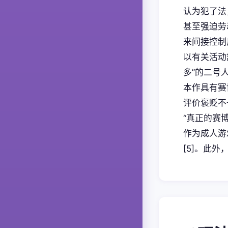
认为犯了法
甚至强迫劳
来间接控制
以有关活动
多”的二号
本作具有赛
评价褒贬不
“真正的赛
作为成人游
[5]。此