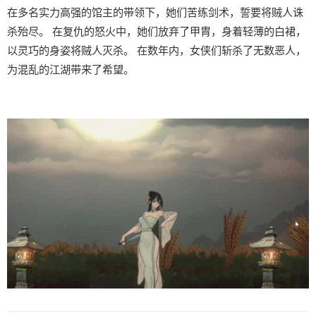
在多名实力高强的馆主的带领下，她们苦练剑术，誓要将贼人诛
杀殆尽。 在复仇的怒火中，她们放弃了甲胄，身着轻薄的白裙，
以灵巧的身姿将贼人灭杀。 在数年内，女侠们斩杀了无数恶人，
为混乱的江湖带来了希望。