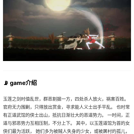
📡 game介绍
玉莲之剑时值乱世，群恶割据一方，四处杀人放火，祸害百姓。
官府无力围剿，只得放出赏金，寻求能人义士出手平乱。 也时常
有正道武馆的侠士出山，抵抗日渐壮大的恶道势力。 一时间，正
道与邪恶势力互相压制，不分上下。 其中，以玉莲道馆为首的女
侠们最为活跃， 她们多为被贼人失身的少女，或被屠村的孤儿，