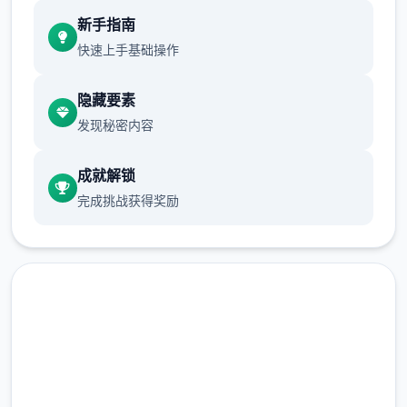
现在可以进行床戏教学了
新手指南
体育仓库和保健室均可触发chuang戏，但目
快速上手基础操作
前体育仓库尚未实装
隐藏要素
保健室原本计划在特定时机解锁，但为方便进
发现秘密内容
度报告版体验，现调整为角色等级≥10时开放
新增毛剃除功能
成就解锁
完成挑战获得奖励
现在可以用剃刀自由修剪毛形状
在线下载 催眠app|中文官网