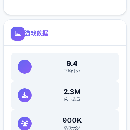
客服支持
开放场景：走廊、教室、校舍后、保健室
洗脑模式支持催眠和束缚玩法
游戏数据
参数未调整，角色可能容易起飞
反馈与问题报告请通过Discord服务器提交
（正式版发布前仅限支援者访问,自由度
9.4
MAX！
平均评分
最近在漫画或CG合集中常见的“催眠APP公
寓”，难道你不想试试看吗…
2.3M
总下载量
这款游戏高度还原了使用催眠APP进行t教的真
实体验，是一款沉浸式模拟游戏！并非固定流
程的被动观赏，而是让你化身主角，随心所欲
900K
地t教女孩！
活跃玩家