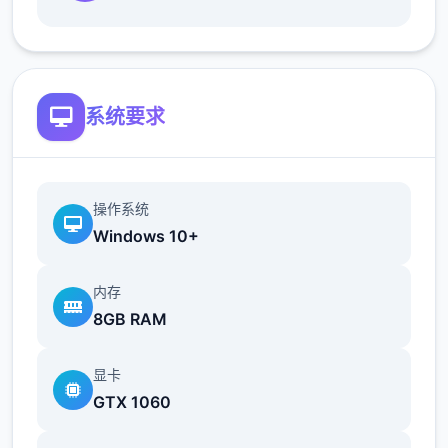
根据不同玩法，女主角会通过丰富的台词和动
画给予多样反馈
相较于前作《用洗脑APP对高傲大小姐为所欲
系统要求
为的模拟游戏》，本作全面升级！
新增语、换装等系统及追加姿势，自由度大幅
提升！t教系统
操作系统
Windows 10+
可在无人的走廊、教学楼后、体育仓库等各种
场景中进行调教（目前开发中）
内存
洗脑后，可以随意掉落衣服、让其穿上漏风的
8GB RAM
装扮，并用玩具、手自由玩
显卡
t教结束后会清除期间的记忆，t教环节终止。
GTX 1060
即使记忆被消除，随着逐渐被开发，对方的态
度也会逐渐改变