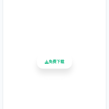
完整版游戏，免费体验
该功能其实早已开发完成，但因未添加到UI
2.3M+
中，此前无法在正式游戏中使用。
总下载量
4.9/5
由于剃刀加入物品栏会导致道具过多，目前暂
用户评分
需通过涂鸦功能面板使用（未来可能调整）
900K+
活跃用户
涂鸦功能原计划高等级解锁，但进度报告版中
等级≥20即可使用
免费下载
※注意
：暂无毛发再生功能，若需恢复原状，
请删除SavedImage文件夹
其他注意事项
安全下载
与前作相比，当前版本运行可能较卡顿，正式
高速安装
版将进行优化
完全免费
可体验至t教等级30