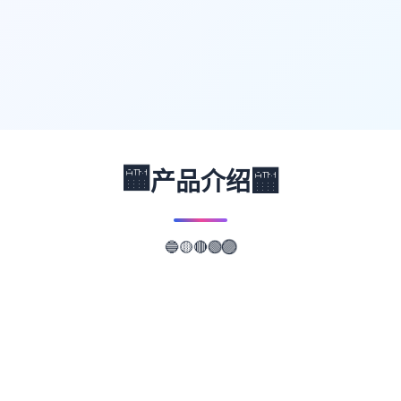
🏧
🏧
产品介绍
🔵
🟡
🟣
🔴
🟢
📖
游戏故事
✨
玉莲之剑时值乱世，群恶割据一方，四处杀人