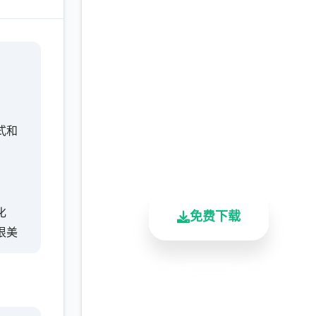
在线下载 甜心选择
2（Honey Select 2）
完整版游戏，免费体验
式和
2.3M+
4.9/5
900K+
总下载量
用户评分
活跃用户
化
免费下载
很美
安全下载
高速安装
完全免费
客服支持
特色