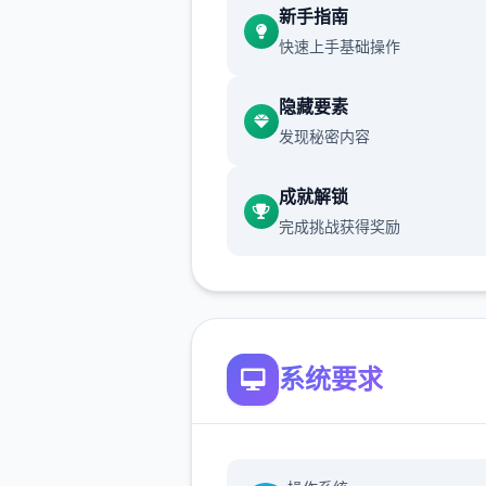
新手指南
了，你可以去各种地方享受预
快速上手基础操作
生活。
4、实时演算
隐藏要素
发现秘密内容
游戏中的动作都是根据系统实
算获得的，每次都会有不同表
成就解锁
让审美疲劳从此不见。
完成挑战获得奖励
5、心情反应
妹子会根据你的互动方法改变
情，心情变化会影响到女孩子
的反应。
系统要求
游戏成就