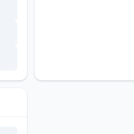
约的
时演
现，
心
对你