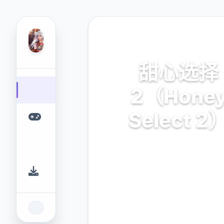
🎊 热门推荐
甜心选择
2（Hone
Select 2
汉化中文,官方中文下载,安卓
载,安卓下载,IOS下载,攻略,m
卡,整合包下载
9.4
2.3M