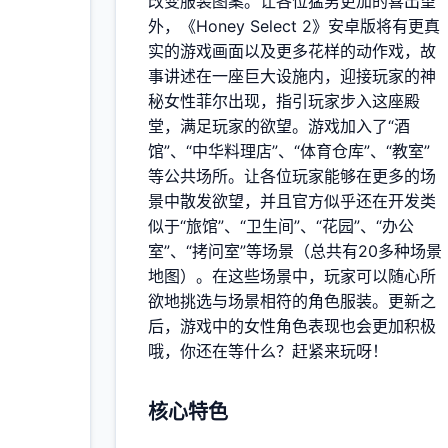
改变服装图案。让各位猛男更加的喜出望
玩家
外，《Honey Select 2》安卓版将有更真
实的游戏画面以及更多花样的动作戏，故
事讲述在一座巨大设施内，迎接玩家的神
多
秘女性菲尔出现，指引玩家步入这座殿
堂，满足玩家的欲望。游戏加入了“酒
馆”、“中华料理店”、“体育仓库”、“教室”
等公共场所。让各位玩家能够在更多的场
景中散发欲望，并且官方似乎还在开发类
似于“旅馆”、“卫生间”、“花园”、“办公
室”、“拷问室”等场景（总共有20多种场景
地图）。在这些场景中，玩家可以随心所
欲地挑选与场景相符的角色服装。更新之
后，游戏中的女性角色表现也会更加积极
哦，你还在等什么？赶紧来玩呀！
核心特色