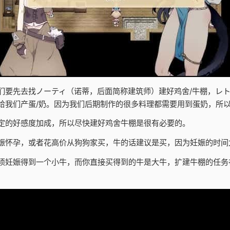
们要先去找ノーティ（诺蒂，后面简称建筑师）建好鸡舍/牛棚，レト
给我们产蛋/奶。因为我们后期制作的很多料理都需要用到蛋奶，所
定的好感度加成，所以尽快建好鸡舍牛棚是很有必要的。
娠怀孕，或者花高价从狗狗家买，牛的话建议是买，因为妊娠的时间
须妊娠得到一个小牛，而你直接买得到的牛是大牛，扩建牛棚的任务