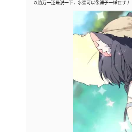
以防万一还是说一下，水壶可以像锤子一样在ザナ