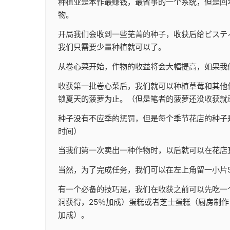
种植业是本作最赚钱，最省事的一个系统，但是回
物。
开局我们会收到一些芜菁的种子，收获后给ビステ
我们只需要少量种植就可以了。
从卷心菜开始，作物的收益将会大幅提高，如果我们全部
收获第一批卷心菜后，我们就可以种植草莓和其他
锁夏天的菠萝为止。（但是笔者的菠萝还没收获就
种子没有不应季的惩罚，但是每个季节花店的种子
时间）
当我们第一次卖出一种作物时，以后就可以在花店
当然，为了完成任务，我们可以在左上角留一小片
有一个必备的技巧是，我们在收获之前可以先吃一
洞获得，25％加成）蛋糕或者芝士蛋糕（厨房制作，
加成）。