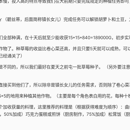
本慢，投入高的特点导致我们在大前期只要完成规定的种植任务即可
ィ（碧丝蒂，后面简称镇长女儿）完成任务可以解锁胡萝卜和土豆，
种满，在十天后就至少能收获15*15*840=189000G，初步
作物了。种草莓的收益比卷心菜还高，并且只要5天就可以成熟，可
已经通关了）
是不同的，所以我们最好在夏天之前屯一批草莓种子。 （另外要注
直接买到他们了，所以除非是镇长女儿的任务需求，否则除了卷心菜
5*5的地用来种植其他作物。（主要是每个角色表白用的花，每种十
个加收获量的料理，这里推荐的料理是（根据获得难度为顺序）：曲奇
50%加成）巧克力蛋糕或煎饼（厨房制作，75%加成）松茸饭（厨房