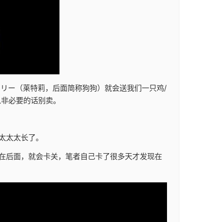
リー（莱特莉，后面简称狗狗）就会送我们一只鸡/
以非必要的话别卖。
太太太长了。
在后面，就会卡关，笔者自己卡了很多天才发现在